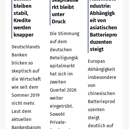
bleiben
ndustrie:
rkt bleibt
stabil,
Abhängigk
unter
Kredite
eit von
Druck
werden
asiatischen
Die Stimmung
knapper
Batteriepro
auf dem
duzenten
Deutschlands
steigt
deutschen
Banken
Beteiligungsk
Europas
blicken so
apitalmarkt
Abhängigkeit
skeptisch auf
hat sich im
insbesondere
die Wirtschaft
zweiten
von
wie seit dem
Quartal 2026
chinesischen
Sommer 2019
weiter
Batterieprod
nicht mehr.
eingetrübt.
uzenten
Laut dem
Sowohl
steigt
aktuellen
Private-
deutlich auf
Bankenbarom