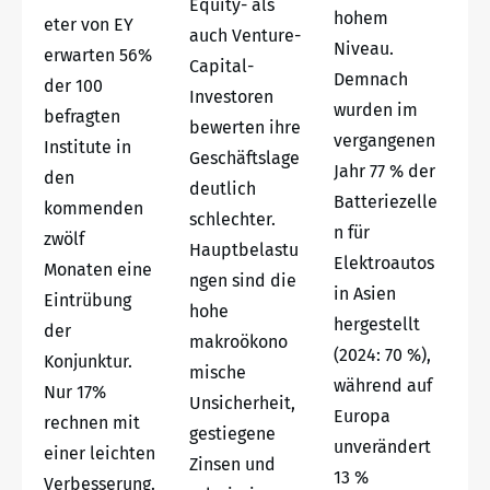
Equity- als
hohem
eter von EY
auch Venture-
Niveau.
erwarten 56%
Capital-
Demnach
der 100
Investoren
wurden im
befragten
bewerten ihre
vergangenen
Institute in
Geschäftslage
Jahr 77 % der
den
deutlich
Batteriezelle
kommenden
schlechter.
n für
zwölf
Hauptbelastu
Elektroautos
Monaten eine
ngen sind die
in Asien
Eintrübung
hohe
hergestellt
der
makroökono
(2024: 70 %),
Konjunktur.
mische
während auf
Nur 17%
Unsicherheit,
Europa
rechnen mit
gestiegene
unverändert
einer leichten
Zinsen und
13 %
Verbesserung.