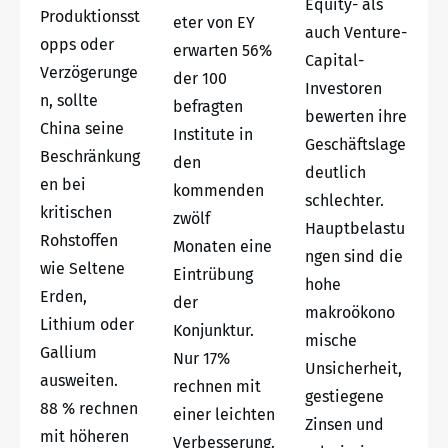
Equity- als
Produktionsst
eter von EY
auch Venture-
opps oder
erwarten 56%
Capital-
Verzögerunge
der 100
Investoren
n, sollte
befragten
bewerten ihre
China seine
Institute in
Geschäftslage
Beschränkung
den
deutlich
en bei
kommenden
schlechter.
kritischen
zwölf
Hauptbelastu
Rohstoffen
Monaten eine
ngen sind die
wie Seltene
Eintrübung
hohe
Erden,
der
makroökono
Lithium oder
Konjunktur.
mische
Gallium
Nur 17%
Unsicherheit,
ausweiten.
rechnen mit
gestiegene
88 % rechnen
einer leichten
Zinsen und
mit höheren
Verbesserung.