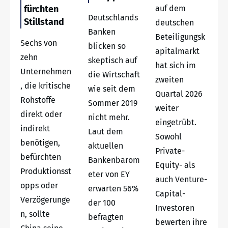
fürchten
auf dem
Deutschlands
Stillstand
deutschen
Banken
Beteiligungsk
Sechs von
blicken so
apitalmarkt
zehn
skeptisch auf
hat sich im
Unternehmen
die Wirtschaft
zweiten
, die kritische
wie seit dem
Quartal 2026
Rohstoffe
Sommer 2019
weiter
direkt oder
nicht mehr.
eingetrübt.
indirekt
Laut dem
Sowohl
benötigen,
aktuellen
Private-
befürchten
Bankenbarom
Equity- als
Produktionsst
eter von EY
auch Venture-
opps oder
erwarten 56%
Capital-
Verzögerunge
der 100
Investoren
n, sollte
befragten
bewerten ihre