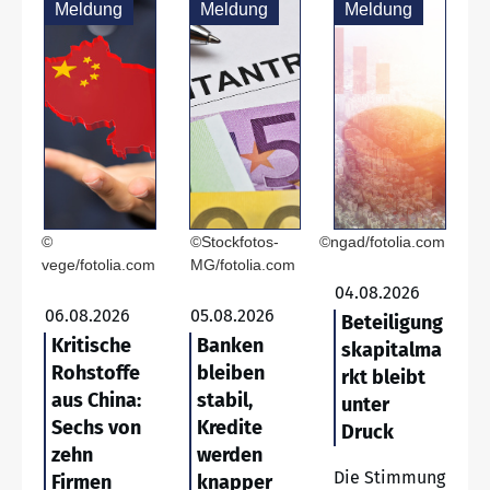
Meldung
Meldung
Meldung
©
©Stockfotos-
©ngad/fotolia.com
vege/fotolia.com
MG/fotolia.com
04.08.2026
06.08.2026
05.08.2026
Beteiligung
Kritische
Banken
skapitalma
Rohstoffe
bleiben
rkt bleibt
aus China:
stabil,
unter
Sechs von
Kredite
Druck
zehn
werden
Die Stimmung
Firmen
knapper