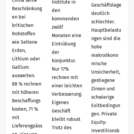
China seine
Institute in
Geschäftslage
Beschränkung
den
deutlich
en bei
kommenden
schlechter.
kritischen
zwölf
Hauptbelastu
Rohstoffen
Monaten eine
ngen sind die
wie Seltene
Eintrübung
hohe
Erden,
der
makroökono
Lithium oder
Konjunktur.
mische
Gallium
Nur 17%
Unsicherheit,
ausweiten.
rechnen mit
gestiegene
88 % rechnen
einer leichten
Zinsen und
mit höheren
Verbesserung.
schwierige
Beschaffungs
Eigenes
Exitbedingun
kosten, 71 %
Geschäft
gen. Private
mit
bleibt robust
Equity:
Lieferengpäss
Trotz des
Investitionsb