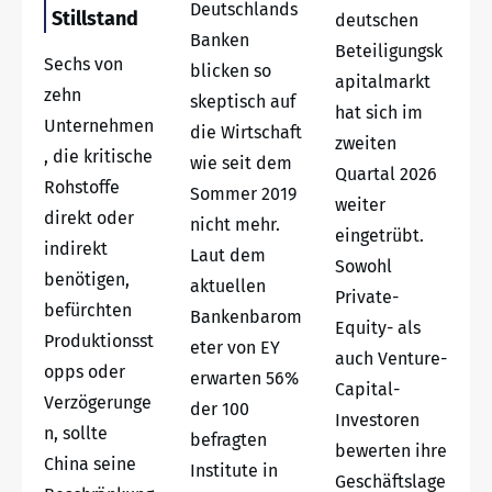
Deutschlands
Stillstand
deutschen
Banken
Beteiligungsk
Sechs von
blicken so
apitalmarkt
zehn
skeptisch auf
hat sich im
Unternehmen
die Wirtschaft
zweiten
, die kritische
wie seit dem
Quartal 2026
Rohstoffe
Sommer 2019
weiter
direkt oder
nicht mehr.
eingetrübt.
indirekt
Laut dem
Sowohl
benötigen,
aktuellen
Private-
befürchten
Bankenbarom
Equity- als
Produktionsst
eter von EY
auch Venture-
opps oder
erwarten 56%
Capital-
Verzögerunge
der 100
Investoren
n, sollte
befragten
bewerten ihre
China seine
Institute in
Geschäftslage