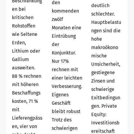
Beschränkung
den
deutlich
en bei
kommenden
schlechter.
kritischen
zwölf
Hauptbelastu
Rohstoffen
Monaten eine
ngen sind die
wie Seltene
Eintrübung
hohe
Erden,
der
makroökono
Lithium oder
Konjunktur.
mische
Gallium
Nur 17%
Unsicherheit,
ausweiten.
rechnen mit
gestiegene
88 % rechnen
einer leichten
Zinsen und
mit höheren
Verbesserung.
schwierige
Beschaffungs
Eigenes
Exitbedingun
kosten, 71 %
Geschäft
gen. Private
mit
bleibt robust
Equity:
Lieferengpäss
Trotz des
Investitionsb
en, vier von
schwierigen
ereitschaft