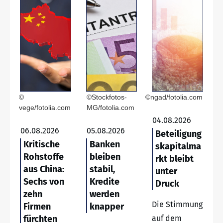
©
©Stockfotos-
©ngad/fotolia.com
vege/fotolia.com
MG/fotolia.com
04.08.2026
06.08.2026
05.08.2026
Beteiligung
Kritische
Banken
skapitalma
Rohstoffe
bleiben
rkt bleibt
aus China:
stabil,
unter
Sechs von
Kredite
Druck
zehn
werden
Die Stimmung
Firmen
knapper
fürchten
auf dem