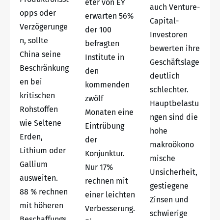
eter von EY
auch Venture-
opps oder
erwarten 56%
Capital-
Verzögerunge
der 100
Investoren
n, sollte
befragten
bewerten ihre
China seine
Institute in
Geschäftslage
Beschränkung
den
deutlich
en bei
kommenden
schlechter.
kritischen
zwölf
Hauptbelastu
Rohstoffen
Monaten eine
ngen sind die
wie Seltene
Eintrübung
hohe
Erden,
der
makroökono
Lithium oder
Konjunktur.
mische
Gallium
Nur 17%
Unsicherheit,
ausweiten.
rechnen mit
gestiegene
88 % rechnen
einer leichten
Zinsen und
mit höheren
Verbesserung.
schwierige
Beschaffungs