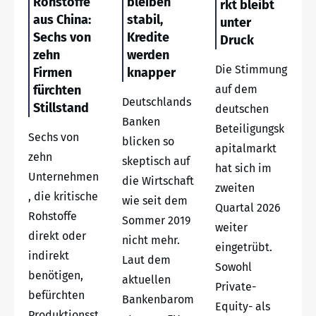
Rohstoffe
bleiben
rkt bleibt
aus China:
stabil,
unter
Sechs von
Kredite
Druck
zehn
werden
Die Stimmung
Firmen
knapper
fürchten
auf dem
Deutschlands
Stillstand
deutschen
Banken
Beteiligungsk
Sechs von
blicken so
apitalmarkt
zehn
skeptisch auf
hat sich im
Unternehmen
die Wirtschaft
zweiten
, die kritische
wie seit dem
Quartal 2026
Rohstoffe
Sommer 2019
weiter
direkt oder
nicht mehr.
eingetrübt.
indirekt
Laut dem
Sowohl
benötigen,
aktuellen
Private-
befürchten
Bankenbarom
Equity- als
Produktionsst