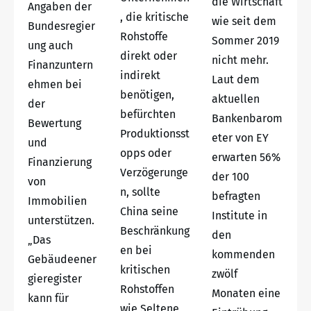
die Wirtschaft
Angaben der
, die kritische
wie seit dem
Bundesregier
Rohstoffe
Sommer 2019
ung auch
direkt oder
nicht mehr.
Finanzuntern
indirekt
Laut dem
ehmen bei
benötigen,
aktuellen
der
befürchten
Bankenbarom
Bewertung
Produktionsst
eter von EY
und
opps oder
erwarten 56%
Finanzierung
Verzögerunge
der 100
von
n, sollte
befragten
Immobilien
China seine
Institute in
unterstützen.
Beschränkung
den
„Das
en bei
kommenden
Gebäudeener
kritischen
zwölf
gieregister
Rohstoffen
Monaten eine
kann für
wie Seltene