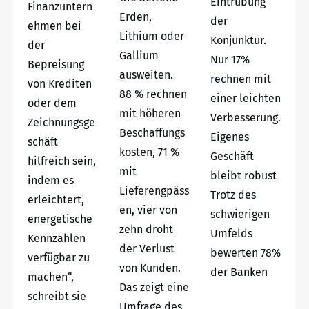
Eintrübung
Finanzuntern
Erden,
der
ehmen bei
Lithium oder
Konjunktur.
der
Gallium
Nur 17%
Bepreisung
ausweiten.
rechnen mit
von Krediten
88 % rechnen
einer leichten
oder dem
mit höheren
Verbesserung.
Zeichnungsge
Beschaffungs
Eigenes
schäft
kosten, 71 %
Geschäft
hilfreich sein,
mit
bleibt robust
indem es
Lieferengpäss
Trotz des
erleichtert,
en, vier von
schwierigen
energetische
zehn droht
Umfelds
Kennzahlen
der Verlust
bewerten 78%
verfügbar zu
von Kunden.
der Banken
machen“,
Das zeigt eine
schreibt sie
Umfrage des