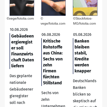
©vege/fotolia.com
©
©Stockfotos-
vege/fotolia.com
MG/fotolia.com
10.08.2026
06.08.2026
05.08.2026
Gebäudeen
Kritische
Banken
ergieregist
Rohstoffe
bleiben
er soll
aus China:
stabil,
Finanzwirts
Sechs von
Kredite
chaft Daten
zehn
werden
liefern
Firmen
knapper
Das geplante
fürchten
Deutschlands
nationale
Stillstand
Banken
Gebäudeener
Sechs von
blicken so
gieregister
zehn
skeptisch auf
soll nach
Unternehmen