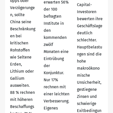
opps oder
erwarten 56%
Capital-
Verzögerunge
der 100
Investoren
n, sollte
befragten
bewerten ihre
China seine
Institute in
Geschäftslage
Beschränkung
den
deutlich
en bei
kommenden
schlechter.
kritischen
zwölf
Hauptbelastu
Rohstoffen
Monaten eine
ngen sind die
wie Seltene
Eintrübung
hohe
Erden,
der
makroökono
Lithium oder
Konjunktur.
mische
Gallium
Nur 17%
Unsicherheit,
ausweiten.
rechnen mit
gestiegene
88 % rechnen
einer leichten
Zinsen und
mit höheren
Verbesserung.
schwierige
Beschaffungs
Eigenes
Exitbedingun