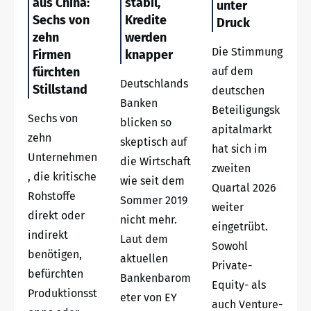
aus China:
stabil,
unter
Sechs von
Kredite
Druck
zehn
werden
Die Stimmung
Firmen
knapper
fürchten
auf dem
Deutschlands
Stillstand
deutschen
Banken
Beteiligungsk
Sechs von
blicken so
apitalmarkt
zehn
skeptisch auf
hat sich im
Unternehmen
die Wirtschaft
zweiten
, die kritische
wie seit dem
Quartal 2026
Rohstoffe
Sommer 2019
weiter
direkt oder
nicht mehr.
eingetrübt.
indirekt
Laut dem
Sowohl
benötigen,
aktuellen
Private-
befürchten
Bankenbarom
Equity- als
Produktionsst
eter von EY
auch Venture-