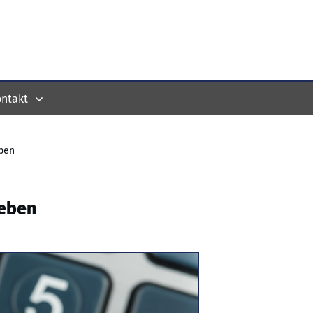
ntakt
eben
leben