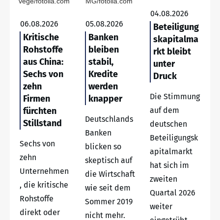
vege/fotolia.com
MG/fotolia.com
04.08.2026
06.08.2026
05.08.2026
Beteiligung
Kritische
Banken
skapitalma
Rohstoffe
bleiben
rkt bleibt
aus China:
stabil,
unter
Sechs von
Kredite
Druck
zehn
werden
Die Stimmung
Firmen
knapper
fürchten
auf dem
Deutschlands
Stillstand
deutschen
Banken
Beteiligungsk
Sechs von
blicken so
apitalmarkt
zehn
skeptisch auf
hat sich im
Unternehmen
die Wirtschaft
zweiten
, die kritische
wie seit dem
Quartal 2026
Rohstoffe
Sommer 2019
weiter
direkt oder
nicht mehr.