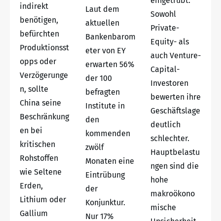
eingetrübt.
indirekt
Laut dem
Sowohl
benötigen,
aktuellen
Private-
befürchten
Bankenbarom
Equity- als
Produktionsst
eter von EY
auch Venture-
opps oder
erwarten 56%
Capital-
Verzögerunge
der 100
Investoren
n, sollte
befragten
bewerten ihre
China seine
Institute in
Geschäftslage
Beschränkung
den
deutlich
en bei
kommenden
schlechter.
kritischen
zwölf
Hauptbelastu
Rohstoffen
Monaten eine
ngen sind die
wie Seltene
Eintrübung
hohe
Erden,
der
makroökono
Lithium oder
Konjunktur.
mische
Gallium
Nur 17%