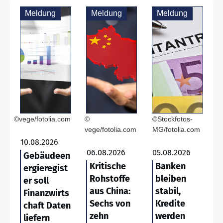
Meldung
Meldung
Meldung
©vege/fotolia.com
©
©Stockfotos-
vege/fotolia.com
MG/fotolia.com
10.08.2026
06.08.2026
05.08.2026
Gebäudeen
Kritische
Banken
ergieregist
Rohstoffe
bleiben
er soll
aus China:
stabil,
Finanzwirts
Sechs von
Kredite
chaft Daten
zehn
werden
liefern