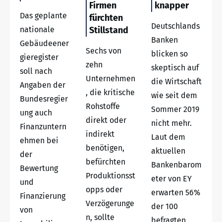
Firmen
knapper
Das geplante
fürchten
Deutschlands
nationale
Stillstand
Banken
Gebäudeener
Sechs von
blicken so
gieregister
zehn
skeptisch auf
soll nach
Unternehmen
die Wirtschaft
Angaben der
, die kritische
wie seit dem
Bundesregier
Rohstoffe
Sommer 2019
ung auch
direkt oder
nicht mehr.
Finanzuntern
indirekt
Laut dem
ehmen bei
benötigen,
aktuellen
der
befürchten
Bankenbarom
Bewertung
Produktionsst
eter von EY
und
opps oder
erwarten 56%
Finanzierung
Verzögerunge
der 100
von
n, sollte
befragten