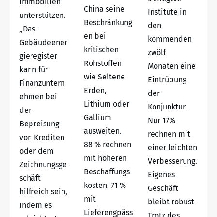
Immobilien
China seine
Institute in
unterstützen.
Beschränkung
den
„Das
en bei
kommenden
Gebäudeener
kritischen
zwölf
gieregister
Rohstoffen
Monaten eine
kann für
wie Seltene
Eintrübung
Finanzuntern
Erden,
der
ehmen bei
Lithium oder
Konjunktur.
der
Gallium
Nur 17%
Bepreisung
ausweiten.
rechnen mit
von Krediten
88 % rechnen
einer leichten
oder dem
mit höheren
Verbesserung.
Zeichnungsge
Beschaffungs
Eigenes
schäft
kosten, 71 %
Geschäft
hilfreich sein,
mit
bleibt robust
indem es
Lieferengpäss
Trotz des