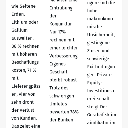
ngen sind die
wie Seltene
Eintrübung
hohe
Erden,
der
makroökono
Lithium oder
Konjunktur.
mische
Gallium
Nur 17%
Unsicherheit,
ausweiten.
rechnen mit
gestiegene
88 % rechnen
einer leichten
Zinsen und
mit höheren
Verbesserung.
schwierige
Beschaffungs
Eigenes
Exitbedingun
kosten, 71 %
Geschäft
gen. Private
mit
bleibt robust
Equity:
Lieferengpäss
Trotz des
Investitionsb
en, vier von
schwierigen
ereitschaft
zehn droht
Umfelds
steigt Der
der Verlust
bewerten 78%
Geschäftsklim
von Kunden.
der Banken
aindikator im
Das zeigt eine