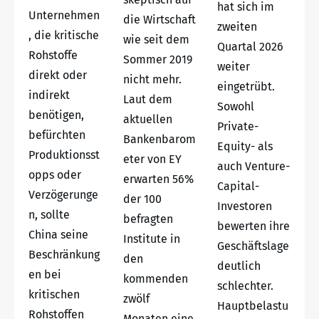
hat sich im
Unternehmen
die Wirtschaft
zweiten
, die kritische
wie seit dem
Quartal 2026
Rohstoffe
Sommer 2019
weiter
direkt oder
nicht mehr.
eingetrübt.
indirekt
Laut dem
Sowohl
benötigen,
aktuellen
Private-
befürchten
Bankenbarom
Equity- als
Produktionsst
eter von EY
auch Venture-
opps oder
erwarten 56%
Capital-
Verzögerunge
der 100
Investoren
n, sollte
befragten
bewerten ihre
China seine
Institute in
Geschäftslage
Beschränkung
den
deutlich
en bei
kommenden
schlechter.
kritischen
zwölf
Hauptbelastu
Rohstoffen
Monaten eine