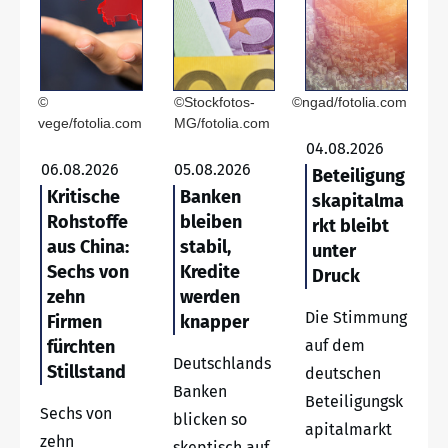
©
©Stockfotos-
©ngad/fotolia.com
vege/fotolia.com
MG/fotolia.com
04.08.2026
06.08.2026
05.08.2026
Beteiligung
Kritische
Banken
skapitalma
Rohstoffe
bleiben
rkt bleibt
aus China:
stabil,
unter
Sechs von
Kredite
Druck
zehn
werden
Die Stimmung
Firmen
knapper
fürchten
auf dem
Deutschlands
Stillstand
deutschen
Banken
Beteiligungsk
Sechs von
blicken so
apitalmarkt
zehn
skeptisch auf