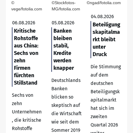
©
©Stockfotos-
©ngad/fotolia.com
vege/fotolia.com
MG/fotolia.com
04.08.2026
06.08.2026
05.08.2026
Beteiligung
Kritische
Banken
skapitalma
Rohstoffe
bleiben
rkt bleibt
aus China:
stabil,
unter
Sechs von
Kredite
Druck
zehn
werden
Die Stimmung
Firmen
knapper
fürchten
auf dem
Deutschlands
Stillstand
deutschen
Banken
Beteiligungsk
Sechs von
blicken so
apitalmarkt
zehn
skeptisch auf
hat sich im
Unternehmen
die Wirtschaft
zweiten
, die kritische
wie seit dem
Quartal 2026
Rohstoffe
Sommer 2019