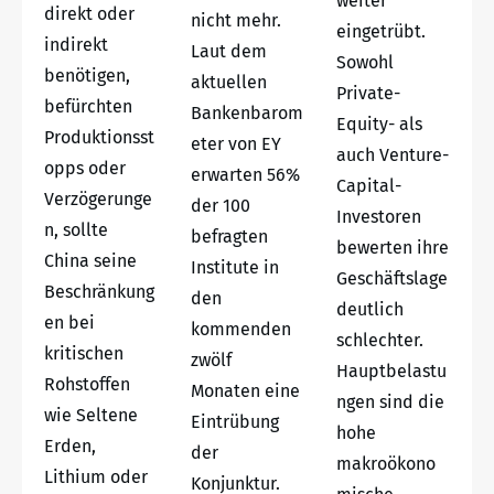
weiter
direkt oder
nicht mehr.
eingetrübt.
indirekt
Laut dem
Sowohl
benötigen,
aktuellen
Private-
befürchten
Bankenbarom
Equity- als
Produktionsst
eter von EY
auch Venture-
opps oder
erwarten 56%
Capital-
Verzögerunge
der 100
Investoren
n, sollte
befragten
bewerten ihre
China seine
Institute in
Geschäftslage
Beschränkung
den
deutlich
en bei
kommenden
schlechter.
kritischen
zwölf
Hauptbelastu
Rohstoffen
Monaten eine
ngen sind die
wie Seltene
Eintrübung
hohe
Erden,
der
makroökono
Lithium oder
Konjunktur.