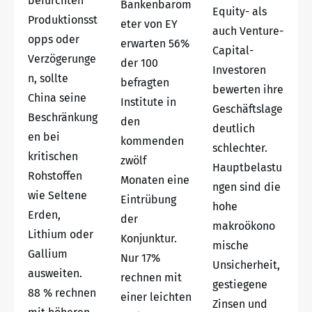
befürchten
Bankenbarom
Equity- als
Produktionsst
eter von EY
auch Venture-
opps oder
erwarten 56%
Capital-
Verzögerunge
der 100
Investoren
n, sollte
befragten
bewerten ihre
China seine
Institute in
Geschäftslage
Beschränkung
den
deutlich
en bei
kommenden
schlechter.
kritischen
zwölf
Hauptbelastu
Rohstoffen
Monaten eine
ngen sind die
wie Seltene
Eintrübung
hohe
Erden,
der
makroökono
Lithium oder
Konjunktur.
mische
Gallium
Nur 17%
Unsicherheit,
ausweiten.
rechnen mit
gestiegene
88 % rechnen
einer leichten
Zinsen und