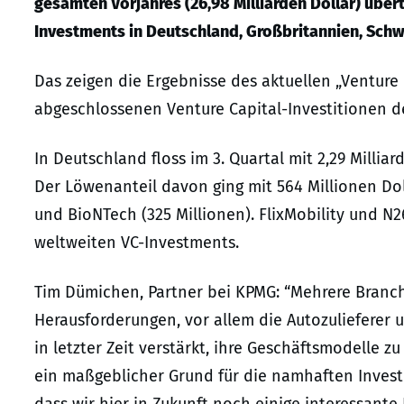
gesamten Vorjahres (26,98 Milliarden Dollar) übert
Investments in Deutschland, Großbritannien, Schwe
Das zeigen die Ergebnisse des aktuellen „Venture
abgeschlossenen Venture Capital-Investitionen de
In Deutschland floss im 3. Quartal mit 2,29 Milliar
Der Löwenanteil davon ging mit 564 Millionen Doll
und BioNTech (325 Millionen). FlixMobility und N
weltweiten VC-Investments.
Tim Dümichen, Partner bei KPMG: “Mehrere Branch
Herausforderungen, vor allem die Autozulieferer
in letzter Zeit verstärkt, ihre Geschäftsmodelle z
ein maßgeblicher Grund für die namhaften Investm