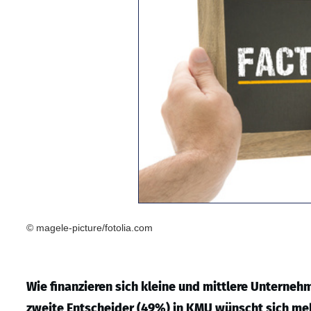
© magele-picture/fotolia.com
Wie finanzieren sich kleine und mittlere Unterneh
zweite Entscheider (49%) in KMU wünscht sich m