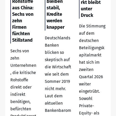
Rohstoffe
bleiben
rkt bleibt
aus China:
stabil,
unter
Sechs von
Kredite
Druck
zehn
werden
Die Stimmung
Firmen
knapper
fürchten
auf dem
Deutschlands
Stillstand
deutschen
Banken
Beteiligungsk
Sechs von
blicken so
apitalmarkt
zehn
skeptisch auf
hat sich im
Unternehmen
die Wirtschaft
zweiten
, die kritische
wie seit dem
Quartal 2026
Rohstoffe
Sommer 2019
weiter
direkt oder
nicht mehr.
eingetrübt.
indirekt
Laut dem
Sowohl
benötigen,
aktuellen
Private-
befürchten
Bankenbarom
Equity- als