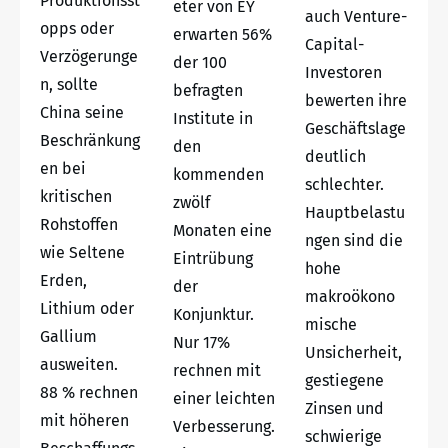
Produktionsst
eter von EY
auch Venture-
opps oder
erwarten 56%
Capital-
Verzögerunge
der 100
Investoren
n, sollte
befragten
bewerten ihre
China seine
Institute in
Geschäftslage
Beschränkung
den
deutlich
en bei
kommenden
schlechter.
kritischen
zwölf
Hauptbelastu
Rohstoffen
Monaten eine
ngen sind die
wie Seltene
Eintrübung
hohe
Erden,
der
makroökono
Lithium oder
Konjunktur.
mische
Gallium
Nur 17%
Unsicherheit,
ausweiten.
rechnen mit
gestiegene
88 % rechnen
einer leichten
Zinsen und
mit höheren
Verbesserung.
schwierige