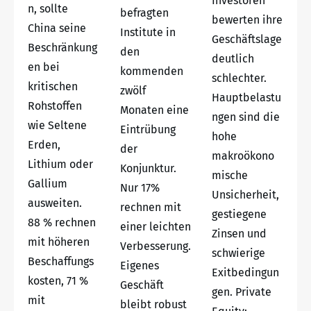
Investoren
n, sollte
befragten
bewerten ihre
China seine
Institute in
Geschäftslage
Beschränkung
den
deutlich
en bei
kommenden
schlechter.
kritischen
zwölf
Hauptbelastu
Rohstoffen
Monaten eine
ngen sind die
wie Seltene
Eintrübung
hohe
Erden,
der
makroökono
Lithium oder
Konjunktur.
mische
Gallium
Nur 17%
Unsicherheit,
ausweiten.
rechnen mit
gestiegene
88 % rechnen
einer leichten
Zinsen und
mit höheren
Verbesserung.
schwierige
Beschaffungs
Eigenes
Exitbedingun
kosten, 71 %
Geschäft
gen. Private
mit
bleibt robust