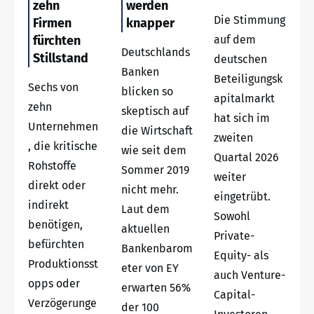
zehn
werden
Die Stimmung
Firmen
knapper
fürchten
auf dem
Deutschlands
Stillstand
deutschen
Banken
Beteiligungsk
Sechs von
blicken so
apitalmarkt
zehn
skeptisch auf
hat sich im
Unternehmen
die Wirtschaft
zweiten
, die kritische
wie seit dem
Quartal 2026
Rohstoffe
Sommer 2019
weiter
direkt oder
nicht mehr.
eingetrübt.
indirekt
Laut dem
Sowohl
benötigen,
aktuellen
Private-
befürchten
Bankenbarom
Equity- als
Produktionsst
eter von EY
auch Venture-
opps oder
erwarten 56%
Capital-
Verzögerunge
der 100