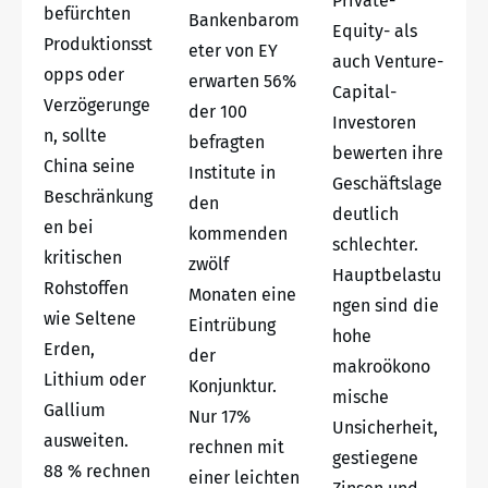
Private-
befürchten
Bankenbarom
Equity- als
Produktionsst
eter von EY
auch Venture-
opps oder
erwarten 56%
Capital-
Verzögerunge
der 100
Investoren
n, sollte
befragten
bewerten ihre
China seine
Institute in
Geschäftslage
Beschränkung
den
deutlich
en bei
kommenden
schlechter.
kritischen
zwölf
Hauptbelastu
Rohstoffen
Monaten eine
ngen sind die
wie Seltene
Eintrübung
hohe
Erden,
der
makroökono
Lithium oder
Konjunktur.
mische
Gallium
Nur 17%
Unsicherheit,
ausweiten.
rechnen mit
gestiegene
88 % rechnen
einer leichten