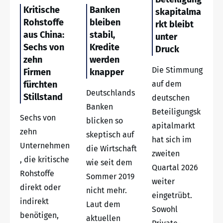
Kritische
Banken
skapitalma
Rohstoffe
bleiben
rkt bleibt
aus China:
stabil,
unter
Sechs von
Kredite
Druck
zehn
werden
Die Stimmung
Firmen
knapper
fürchten
auf dem
Deutschlands
Stillstand
deutschen
Banken
Beteiligungsk
Sechs von
blicken so
apitalmarkt
zehn
skeptisch auf
hat sich im
Unternehmen
die Wirtschaft
zweiten
, die kritische
wie seit dem
Quartal 2026
Rohstoffe
Sommer 2019
weiter
direkt oder
nicht mehr.
eingetrübt.
indirekt
Laut dem
Sowohl
benötigen,
aktuellen