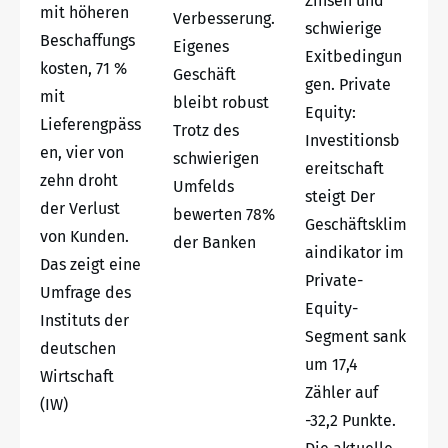
Zinsen und
mit höheren
Verbesserung.
schwierige
Beschaffungs
Eigenes
Exitbedingun
kosten, 71 %
Geschäft
gen. Private
mit
bleibt robust
Equity:
Lieferengpäss
Trotz des
Investitionsb
en, vier von
schwierigen
ereitschaft
zehn droht
Umfelds
steigt Der
der Verlust
bewerten 78%
Geschäftsklim
von Kunden.
der Banken
aindikator im
Das zeigt eine
Private-
Umfrage des
Equity-
Instituts der
Segment sank
deutschen
um 17,4
Wirtschaft
Zähler auf
(IW)
-32,2 Punkte.