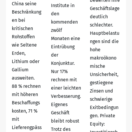
bewerten ihre
China seine
Institute in
Geschäftslage
Beschränkung
den
deutlich
en bei
kommenden
schlechter.
kritischen
zwölf
Hauptbelastu
Rohstoffen
Monaten eine
ngen sind die
wie Seltene
Eintrübung
hohe
Erden,
der
makroökono
Lithium oder
Konjunktur.
mische
Gallium
Nur 17%
Unsicherheit,
ausweiten.
rechnen mit
gestiegene
88 % rechnen
einer leichten
Zinsen und
mit höheren
Verbesserung.
schwierige
Beschaffungs
Eigenes
Exitbedingun
kosten, 71 %
Geschäft
gen. Private
mit
bleibt robust
Equity:
Lieferengpäss
Trotz des