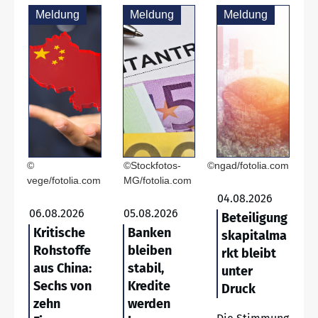
Meldung
Meldung
Meldung
©
©Stockfotos-
©ngad/fotolia.com
vege/fotolia.com
MG/fotolia.com
04.08.2026
06.08.2026
05.08.2026
Beteiligung
Kritische
Banken
skapitalma
Rohstoffe
bleiben
rkt bleibt
aus China:
stabil,
unter
Sechs von
Kredite
Druck
zehn
werden