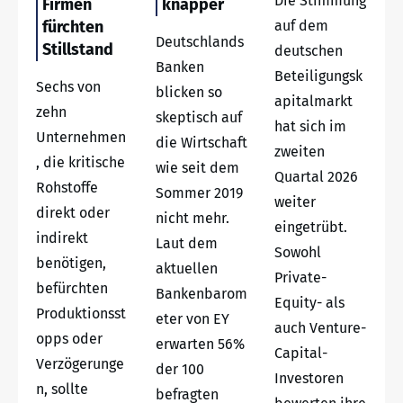
Die Stimmung
Firmen
knapper
fürchten
auf dem
Deutschlands
Stillstand
deutschen
Banken
Beteiligungsk
Sechs von
blicken so
apitalmarkt
zehn
skeptisch auf
hat sich im
Unternehmen
die Wirtschaft
zweiten
, die kritische
wie seit dem
Quartal 2026
Rohstoffe
Sommer 2019
weiter
direkt oder
nicht mehr.
eingetrübt.
indirekt
Laut dem
Sowohl
benötigen,
aktuellen
Private-
befürchten
Bankenbarom
Equity- als
Produktionsst
eter von EY
auch Venture-
opps oder
erwarten 56%
Capital-
Verzögerunge
der 100
Investoren
n, sollte
befragten