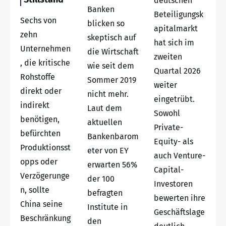
deutschen
Banken
Beteiligungsk
Sechs von
blicken so
apitalmarkt
zehn
skeptisch auf
hat sich im
Unternehmen
die Wirtschaft
zweiten
, die kritische
wie seit dem
Quartal 2026
Rohstoffe
Sommer 2019
weiter
direkt oder
nicht mehr.
eingetrübt.
indirekt
Laut dem
Sowohl
benötigen,
aktuellen
Private-
befürchten
Bankenbarom
Equity- als
Produktionsst
eter von EY
auch Venture-
opps oder
erwarten 56%
Capital-
Verzögerunge
der 100
Investoren
n, sollte
befragten
bewerten ihre
China seine
Institute in
Geschäftslage
Beschränkung
den