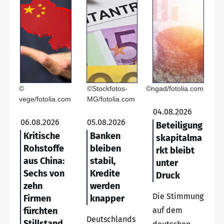
©
©Stockfotos-
©ngad/fotolia.com
vege/fotolia.com
MG/fotolia.com
04.08.2026
06.08.2026
05.08.2026
Beteiligung
Kritische
Banken
skapitalma
Rohstoffe
bleiben
rkt bleibt
aus China:
stabil,
unter
Sechs von
Kredite
Druck
zehn
werden
Die Stimmung
Firmen
knapper
fürchten
auf dem
Deutschlands
Stillstand