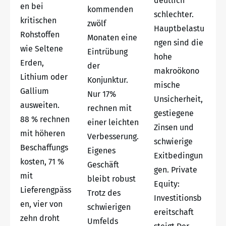
deutlich
en bei
kommenden
schlechter.
kritischen
zwölf
Hauptbelastu
Rohstoffen
Monaten eine
ngen sind die
wie Seltene
Eintrübung
hohe
Erden,
der
makroökono
Lithium oder
Konjunktur.
mische
Gallium
Nur 17%
Unsicherheit,
ausweiten.
rechnen mit
gestiegene
88 % rechnen
einer leichten
Zinsen und
mit höheren
Verbesserung.
schwierige
Beschaffungs
Eigenes
Exitbedingun
kosten, 71 %
Geschäft
gen. Private
mit
bleibt robust
Equity:
Lieferengpäss
Trotz des
Investitionsb
en, vier von
schwierigen
ereitschaft
zehn droht
Umfelds