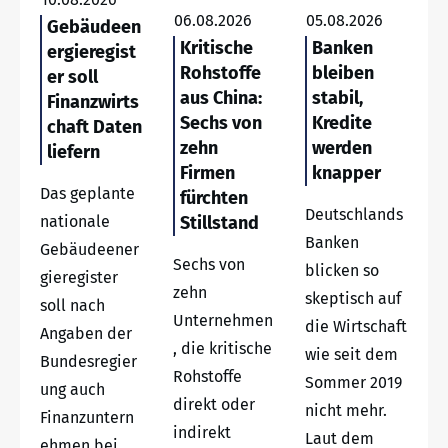
06.08.2026
05.08.2026
Gebäudeen
Kritische
Banken
ergieregist
Rohstoffe
bleiben
er soll
aus China:
stabil,
Finanzwirts
Sechs von
Kredite
chaft Daten
zehn
werden
liefern
Firmen
knapper
Das geplante
fürchten
Deutschlands
nationale
Stillstand
Banken
Gebäudeener
Sechs von
blicken so
gieregister
zehn
skeptisch auf
soll nach
Unternehmen
die Wirtschaft
Angaben der
, die kritische
wie seit dem
Bundesregier
Rohstoffe
Sommer 2019
ung auch
direkt oder
nicht mehr.
Finanzuntern
indirekt
Laut dem
ehmen bei