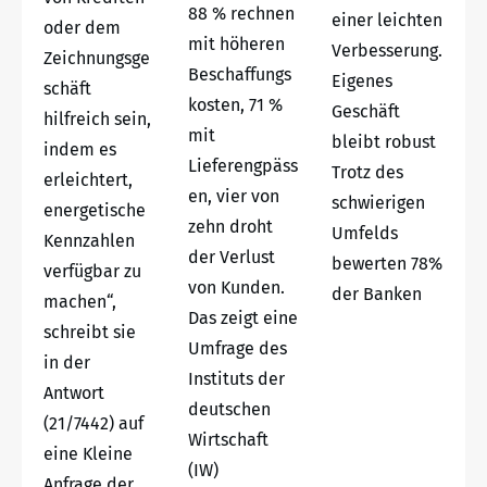
88 % rechnen
einer leichten
oder dem
mit höheren
Verbesserung.
Zeichnungsge
Beschaffungs
Eigenes
schäft
kosten, 71 %
Geschäft
hilfreich sein,
mit
bleibt robust
indem es
Lieferengpäss
Trotz des
erleichtert,
en, vier von
schwierigen
energetische
zehn droht
Umfelds
Kennzahlen
der Verlust
bewerten 78%
verfügbar zu
von Kunden.
der Banken
machen“,
Das zeigt eine
schreibt sie
Umfrage des
in der
Instituts der
Antwort
deutschen
(21/7442) auf
Wirtschaft
eine Kleine
(IW)
Anfrage der