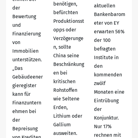
benötigen,
aktuellen
der
befürchten
Bankenbarom
Bewertung
Produktionsst
eter von EY
und
opps oder
erwarten 56%
Finanzierung
Verzögerunge
der 100
von
n, sollte
befragten
Immobilien
China seine
Institute in
unterstützen.
Beschränkung
den
„Das
en bei
kommenden
Gebäudeener
kritischen
zwölf
gieregister
Rohstoffen
Monaten eine
kann für
wie Seltene
Eintrübung
Finanzuntern
Erden,
der
ehmen bei
Lithium oder
Konjunktur.
der
Gallium
Nur 17%
Bepreisung
ausweiten.
rechnen mit
von Krediten