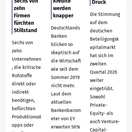
Sechs von
Kredite
Druck
zehn
werden
Die Stimmung
Firmen
knapper
fürchten
auf dem
Deutschlands
Stillstand
deutschen
Banken
Beteiligungsk
Sechs von
blicken so
apitalmarkt
zehn
skeptisch auf
hat sich im
Unternehmen
die Wirtschaft
zweiten
, die kritische
wie seit dem
Quartal 2026
Rohstoffe
Sommer 2019
weiter
direkt oder
nicht mehr.
eingetrübt.
indirekt
Laut dem
Sowohl
benötigen,
aktuellen
Private-
befürchten
Bankenbarom
Equity- als
Produktionsst
eter von EY
auch Venture-
opps oder
erwarten 56%
Capital-