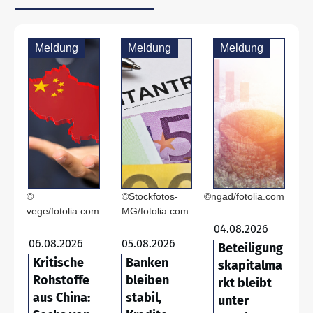
Meldung
Meldung
Meldung
©
©Stockfotos-
©ngad/fotolia.com
vege/fotolia.com
MG/fotolia.com
04.08.2026
06.08.2026
05.08.2026
Beteiligung
Kritische
Banken
skapitalma
Rohstoffe
bleiben
rkt bleibt
aus China:
stabil,
unter