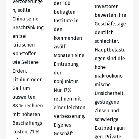
Verzögerunge
der 100
Investoren
n, sollte
befragten
bewerten ihre
China seine
Institute in
Geschäftslage
Beschränkung
den
deutlich
en bei
kommenden
schlechter.
kritischen
zwölf
Hauptbelastu
Rohstoffen
Monaten eine
ngen sind die
wie Seltene
Eintrübung
hohe
Erden,
der
makroökono
Lithium oder
Konjunktur.
mische
Gallium
Nur 17%
Unsicherheit,
ausweiten.
rechnen mit
gestiegene
88 % rechnen
einer leichten
Zinsen und
mit höheren
Verbesserung.
schwierige
Beschaffungs
Eigenes
Exitbedingun
kosten, 71 %
Geschäft
gen. Private