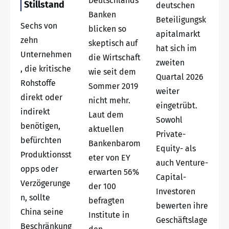
Deutschlands
Stillstand
deutschen
Banken
Beteiligungsk
Sechs von
blicken so
apitalmarkt
zehn
skeptisch auf
hat sich im
Unternehmen
die Wirtschaft
zweiten
, die kritische
wie seit dem
Quartal 2026
Rohstoffe
Sommer 2019
weiter
direkt oder
nicht mehr.
eingetrübt.
indirekt
Laut dem
Sowohl
benötigen,
aktuellen
Private-
befürchten
Bankenbarom
Equity- als
Produktionsst
eter von EY
auch Venture-
opps oder
erwarten 56%
Capital-
Verzögerunge
der 100
Investoren
n, sollte
befragten
bewerten ihre
China seine
Institute in
Geschäftslage
Beschränkung