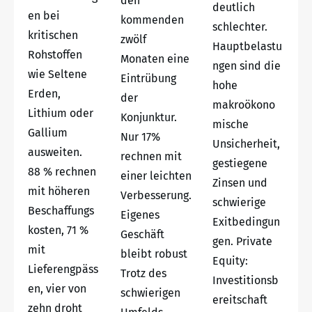
den
deutlich
en bei
kommenden
schlechter.
kritischen
zwölf
Hauptbelastu
Rohstoffen
Monaten eine
ngen sind die
wie Seltene
Eintrübung
hohe
Erden,
der
makroökono
Lithium oder
Konjunktur.
mische
Gallium
Nur 17%
Unsicherheit,
ausweiten.
rechnen mit
gestiegene
88 % rechnen
einer leichten
Zinsen und
mit höheren
Verbesserung.
schwierige
Beschaffungs
Eigenes
Exitbedingun
kosten, 71 %
Geschäft
gen. Private
mit
bleibt robust
Equity:
Lieferengpäss
Trotz des
Investitionsb
en, vier von
schwierigen
ereitschaft
zehn droht