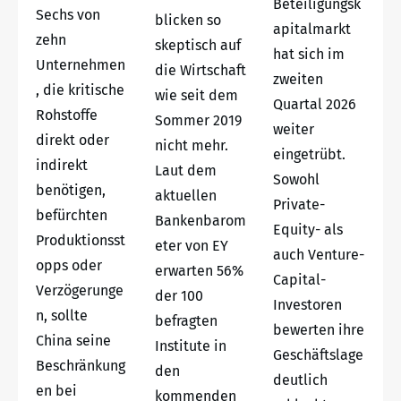
Beteiligungsk
Sechs von
blicken so
apitalmarkt
zehn
skeptisch auf
hat sich im
Unternehmen
die Wirtschaft
zweiten
, die kritische
wie seit dem
Quartal 2026
Rohstoffe
Sommer 2019
weiter
direkt oder
nicht mehr.
eingetrübt.
indirekt
Laut dem
Sowohl
benötigen,
aktuellen
Private-
befürchten
Bankenbarom
Equity- als
Produktionsst
eter von EY
auch Venture-
opps oder
erwarten 56%
Capital-
Verzögerunge
der 100
Investoren
n, sollte
befragten
bewerten ihre
China seine
Institute in
Geschäftslage
Beschränkung
den
deutlich
en bei
kommenden