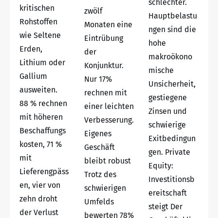
schlechter.
kritischen
zwölf
Hauptbelastu
Rohstoffen
Monaten eine
ngen sind die
wie Seltene
Eintrübung
hohe
Erden,
der
makroökono
Lithium oder
Konjunktur.
mische
Gallium
Nur 17%
Unsicherheit,
ausweiten.
rechnen mit
gestiegene
88 % rechnen
einer leichten
Zinsen und
mit höheren
Verbesserung.
schwierige
Beschaffungs
Eigenes
Exitbedingun
kosten, 71 %
Geschäft
gen. Private
mit
bleibt robust
Equity:
Lieferengpäss
Trotz des
Investitionsb
en, vier von
schwierigen
ereitschaft
zehn droht
Umfelds
steigt Der
der Verlust
bewerten 78%